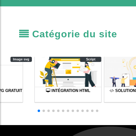
Catégorie du site
Image svg
Script
VG GRATUIT
INTÉGRATION HTML
SOLUTION