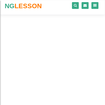
NG
LESSON