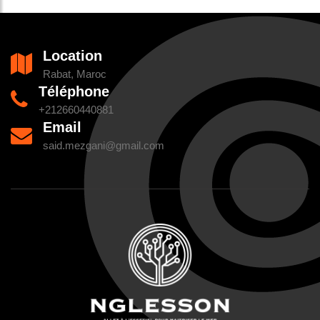
Location
Rabat, Maroc
Téléphone
+212660440881
Email
said.mezgani@gmail.com