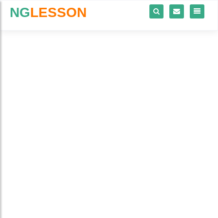
NG
LESSON