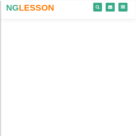
NG
LESSON