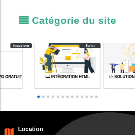
Catégorie du site
Image svg
Script
VG GRATUIT
INTÉGRATION HTML
SOLUTION
Location