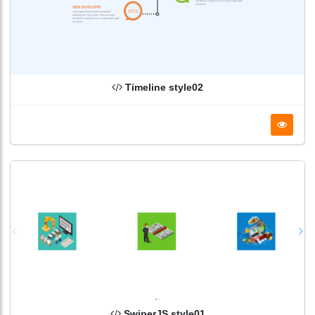
Timeline style02
SwiperJS style01