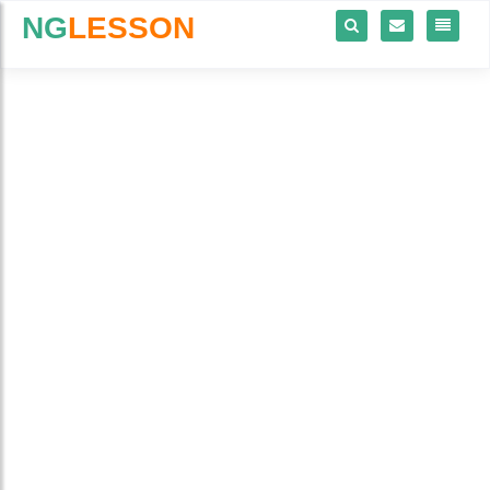
NG
LESSON