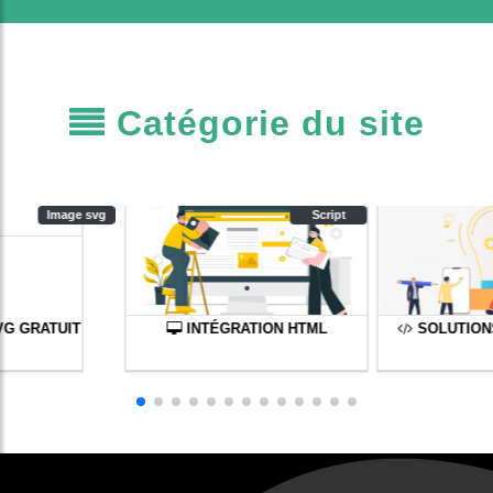
Catégorie du site
Image svg
Script
VG GRATUIT
INTÉGRATION HTML
SOLUTION