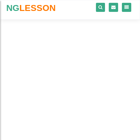
NG
LESSON