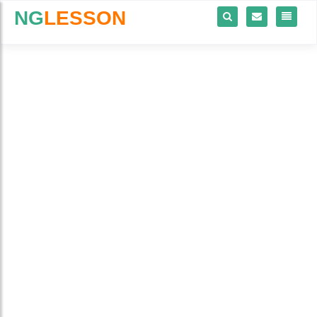
NG
LESSON