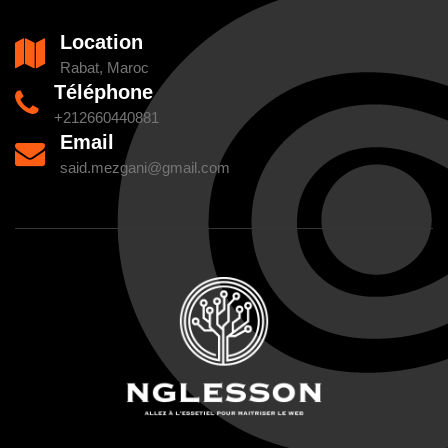
Location
Rabat, Maroc
Téléphone
+212660440881
Email
said.mezgani@gmail.com