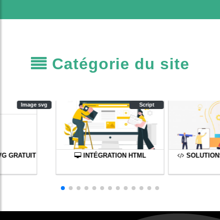
Catégorie du site
Image svg
Script
VG GRATUIT
INTÉGRATION HTML
SOLUTION