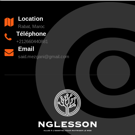
Location
Rabat, Maroc
Téléphone
+212660440881
Email
said.mezgani@gmail.com