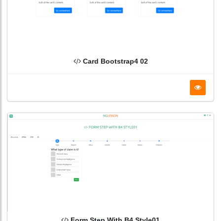
Card Bootstrap4 02
Form Step With B4 Style01