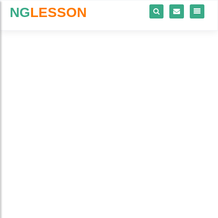
NG
LESSON