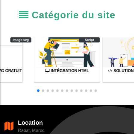
Catégorie du site
Image svg
Script
VG GRATUIT
INTÉGRATION HTML
SOLUTION
Location
Rabat, Maroc