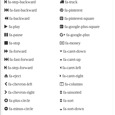
fa-step-backward
fa-truck
fa-fast-backward
fa-pinterest
fa-backward
fa-pinterest-square
fa-play
fa-google-plus-square
fa-pause
fa-google-plus
fa-stop
fa-money
fa-forward
fa-caret-down
fa-fast-forward
fa-caret-up
fa-step-forward
fa-caret-left
fa-eject
fa-caret-right
fa-chevron-left
fa-columns
fa-chevron-right
fa-unsorted
fa-plus-circle
fa-sort
fa-minus-circle
fa-sort-down