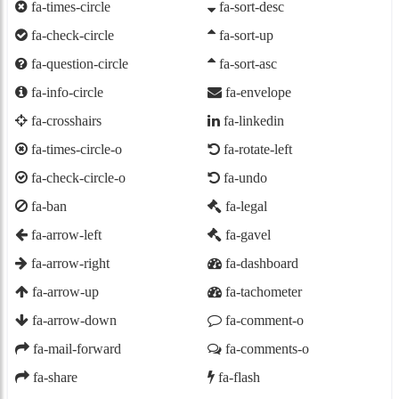
fa-times-circle
fa-sort-desc
fa-check-circle
fa-sort-up
fa-question-circle
fa-sort-asc
fa-info-circle
fa-envelope
fa-crosshairs
fa-linkedin
fa-times-circle-o
fa-rotate-left
fa-check-circle-o
fa-undo
fa-ban
fa-legal
fa-arrow-left
fa-gavel
fa-arrow-right
fa-dashboard
fa-arrow-up
fa-tachometer
fa-arrow-down
fa-comment-o
fa-mail-forward
fa-comments-o
fa-share
fa-flash