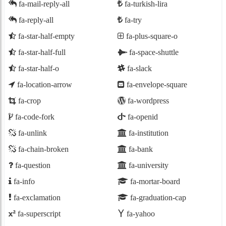
fa-mail-reply-all
fa-turkish-lira
fa-reply-all
fa-try
fa-star-half-empty
fa-plus-square-o
fa-star-half-full
fa-space-shuttle
fa-star-half-o
fa-slack
fa-location-arrow
fa-envelope-square
fa-crop
fa-wordpress
fa-code-fork
fa-openid
fa-unlink
fa-institution
fa-chain-broken
fa-bank
fa-question
fa-university
fa-info
fa-mortar-board
fa-exclamation
fa-graduation-cap
fa-superscript
fa-yahoo