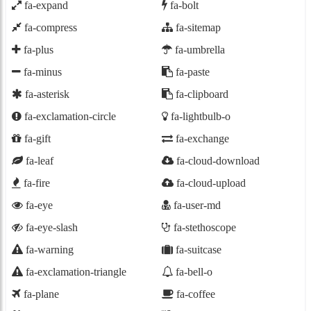
fa-expand
fa-bolt
fa-compress
fa-sitemap
fa-plus
fa-umbrella
fa-minus
fa-paste
fa-asterisk
fa-clipboard
fa-exclamation-circle
fa-lightbulb-o
fa-gift
fa-exchange
fa-leaf
fa-cloud-download
fa-fire
fa-cloud-upload
fa-eye
fa-user-md
fa-eye-slash
fa-stethoscope
fa-warning
fa-suitcase
fa-exclamation-triangle
fa-bell-o
fa-plane
fa-coffee