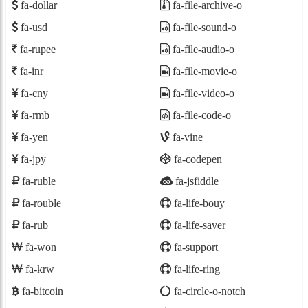
fa-dollar
fa-file-archive-o
fa-usd
fa-file-sound-o
fa-rupee
fa-file-audio-o
fa-inr
fa-file-movie-o
fa-cny
fa-file-video-o
fa-rmb
fa-file-code-o
fa-yen
fa-vine
fa-jpy
fa-codepen
fa-ruble
fa-jsfiddle
fa-rouble
fa-life-bouy
fa-rub
fa-life-saver
fa-won
fa-support
fa-krw
fa-life-ring
fa-bitcoin
fa-circle-o-notch