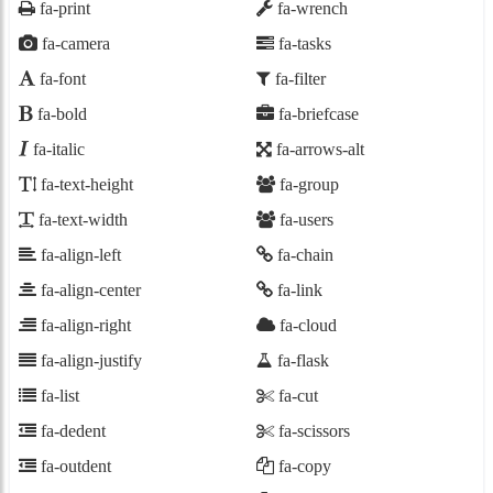
fa-print
fa-wrench
fa-camera
fa-tasks
fa-font
fa-filter
fa-bold
fa-briefcase
fa-italic
fa-arrows-alt
fa-text-height
fa-group
fa-text-width
fa-users
fa-align-left
fa-chain
fa-align-center
fa-link
fa-align-right
fa-cloud
fa-align-justify
fa-flask
fa-list
fa-cut
fa-dedent
fa-scissors
fa-outdent
fa-copy