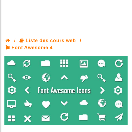
/
Liste des cours web
/
Font Awesome 4