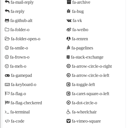
fa-mail-reply
fa-archive
fa-reply
fa-bug
fa-github-alt
fa-vk
fa-folder-o
fa-weibo
fa-folder-open-o
fa-renren
fa-smile-o
fa-pagelines
fa-frown-o
fa-stack-exchange
fa-meh-o
fa-arrow-circle-o-right
fa-gamepad
fa-arrow-circle-o-left
fa-keyboard-o
fa-toggle-left
fa-flag-o
fa-caret-square-o-left
fa-flag-checkered
fa-dot-circle-o
fa-terminal
fa-wheelchair
fa-code
fa-vimeo-square