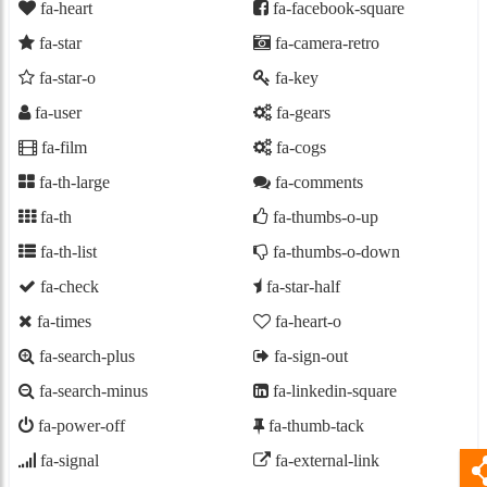
fa-heart
fa-facebook-square
fa-star
fa-camera-retro
fa-star-o
fa-key
fa-user
fa-gears
fa-film
fa-cogs
fa-th-large
fa-comments
fa-th
fa-thumbs-o-up
fa-th-list
fa-thumbs-o-down
fa-check
fa-star-half
fa-times
fa-heart-o
fa-search-plus
fa-sign-out
fa-search-minus
fa-linkedin-square
fa-power-off
fa-thumb-tack
fa-signal
fa-external-link