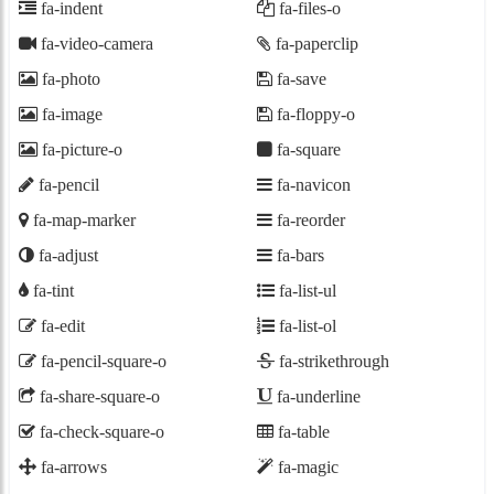
fa-indent
fa-files-o
fa-video-camera
fa-paperclip
fa-photo
fa-save
fa-image
fa-floppy-o
fa-picture-o
fa-square
fa-pencil
fa-navicon
fa-map-marker
fa-reorder
fa-adjust
fa-bars
fa-tint
fa-list-ul
fa-edit
fa-list-ol
fa-pencil-square-o
fa-strikethrough
fa-share-square-o
fa-underline
fa-check-square-o
fa-table
fa-arrows
fa-magic