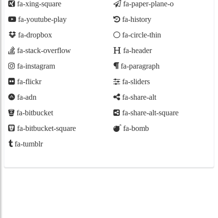
fa-xing-square
fa-paper-plane-o
fa-youtube-play
fa-history
fa-dropbox
fa-circle-thin
fa-stack-overflow
fa-header
fa-instagram
fa-paragraph
fa-flickr
fa-sliders
fa-adn
fa-share-alt
fa-bitbucket
fa-share-alt-square
fa-bitbucket-square
fa-bomb
fa-tumblr