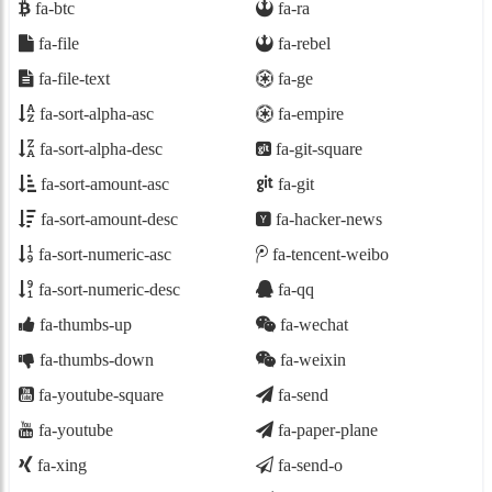
fa-btc
fa-ra
fa-file
fa-rebel
fa-file-text
fa-ge
fa-sort-alpha-asc
fa-empire
fa-sort-alpha-desc
fa-git-square
fa-sort-amount-asc
fa-git
fa-sort-amount-desc
fa-hacker-news
fa-sort-numeric-asc
fa-tencent-weibo
fa-sort-numeric-desc
fa-qq
fa-thumbs-up
fa-wechat
fa-thumbs-down
fa-weixin
fa-youtube-square
fa-send
fa-youtube
fa-paper-plane
fa-xing
fa-send-o