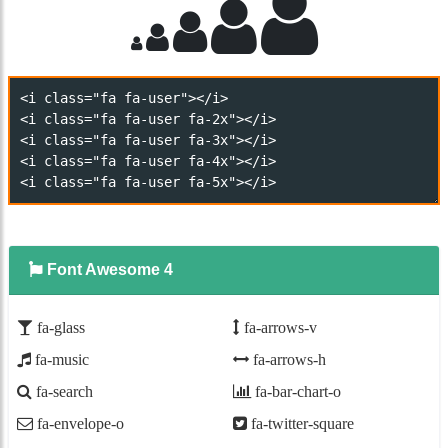
Font Awesome 4
fa-glass
fa-arrows-v
fa-music
fa-arrows-h
fa-search
fa-bar-chart-o
fa-envelope-o
fa-twitter-square