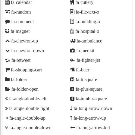
fa-calendar
fa-cutlery
fa-random
fa-file-text-o
fa-comment
fa-building-o
fa-magnet
fa-hospital-o
fa-chevron-up
fa-ambulance
fa-chevron-down
fa-medkit
fa-retweet
fa-fighter-jet
fa-shopping-cart
fa-beer
fa-folder
fa-h-square
fa-folder-open
fa-plus-square
fa-angle-double-left
fa-tumblr-square
fa-angle-double-right
fa-long-arrow-down
fa-angle-double-up
fa-long-arrow-up
fa-angle-double-down
fa-long-arrow-left