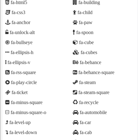
fa-html5
fa-building
fa-css3
fa-child
fa-anchor
fa-paw
fa-unlock-alt
fa-spoon
fa-bullseye
fa-cube
fa-ellipsis-h
fa-cubes
fa-ellipsis-v
fa-behance
fa-rss-square
fa-behance-square
fa-play-circle
fa-steam
fa-ticket
fa-steam-square
fa-minus-square
fa-recycle
fa-minus-square-o
fa-automobile
fa-level-up
fa-car
fa-level-down
fa-cab