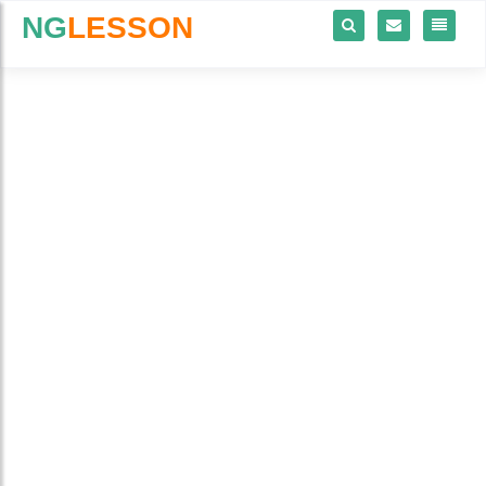
NG
LESSON